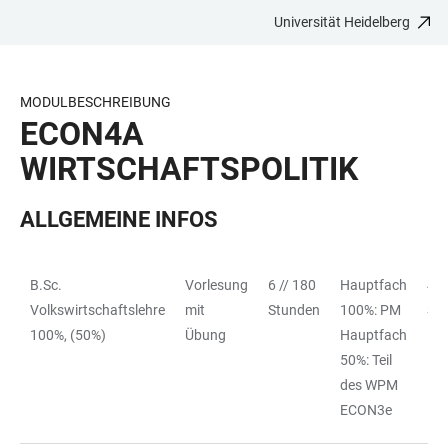
Universität Heidelberg
ZUM
HAUPTNAVIGATION
WEBSEITENSUCHE
LINKS
HAUPTINHALT
ÖFFNEN
ÖFFNEN
ZUR
BARRIEREFREIHEIT
MODULBESCHREIBUNG
ECON4A
WIRTSCHAFTSPOLITIK
ALLGEMEINE INFOS
B.Sc.
Vorlesung
6 // 180
Hauptfach
4 //
TABELLE
Volkswirtschaftslehre
mit
Stunden
100%: PM
So
100%, (50%)
Übung
Hauptfach
50%: Teil
des WPM
ECON3e