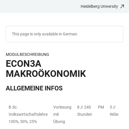
Heidelberg University
JUMP
OPEN
OPEN
ACCESSIBILITY
TO
MAIN
SEARCH
LINKS
MAIN
NAVIGATION
FORM
CONTENT
This page is only available in German.
MODULBESCHREIBUNG
ECON3A
MAKROÖKONOMIK
ALLGEMEINE INFOS
B.Sc.
Vorlesung
8 // 240
PM
5 //
Vo
TABLE
Volkswirtschaftslehre
mit
Stunden
WiSe
Ma
100%, 50%, 25%
Übung
Üb
Vo