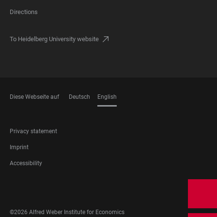
Directions
To Heidelberg University website
Diese Webseite auf
Deutsch
English
LANGUAGES
FOOTER
Privacy statement
LEGAL
Imprint
Accessibility
FOOTER
SOCIAL
MEDIA
©2026 Alfred Weber Institute for Economics