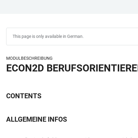
JUMP
OPEN
OPEN
ACCESSIBILITY
TO
MAIN
SEARCH
LINKS
MAIN
NAVIGATION
FORM
CONTENT
This page is only available in German.
MODULBESCHREIBUNG
ECON2D BERUFSORIENTIEREN
CONTENTS
ALLGEMEINE INFOS