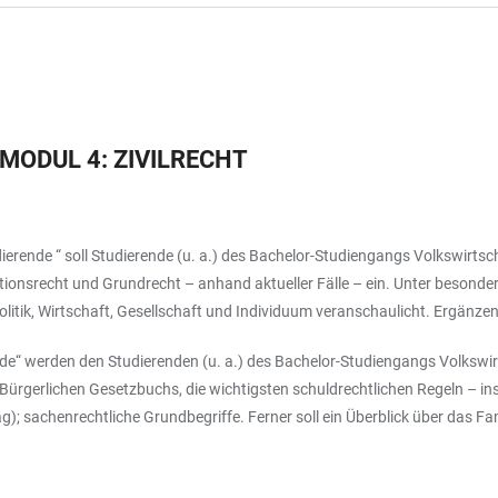
LMODUL 4: ZIVILRECHT
dierende “ soll Studierende (u. a.) des Bachelor-Studiengangs Volkswirt
tionsrecht und Grundrecht – anhand aktueller Fälle – ein. Unter besond
litik, Wirtschaft, Gesellschaft und Individuum veranschaulicht. Ergänz
nde“ werden den Studierenden (u. a.) des Bachelor-Studiengangs Volkswir
 Bürgerlichen Gesetzbuchs, die wichtigsten schuldrechtlichen Regeln – i
g); sachenrechtliche Grundbegriffe. Ferner soll ein Überblick über das Fa