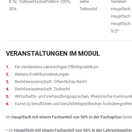
B.Sc. Volkswirtschaftslehre 100%,
siehe
Variabel
TABLE
50%
Teilmodul
Hauptfach 
Hauptfach 
Hauptfach 
5/2*
VERANSTALTUNGEN IM MODUL
Ein mindestens vierwöchiges Pflichtpraktikum
Weitere Praktikumsleistungen
Rechtswissenschaft: Öffentliches Recht
Rechtswissenschaft: Zivilrecht
Wirtschafts- und Verhandlungssprachen, Rhetorische Kommunikat
Kurse zu beruflichen und berufsfeldspezifischen fachübe
Im
Hauptfach mit einem Fachanteil von 50% in der Fachoption
best
* Im
Hauptfach mit einem Fachanteil von 50% in der Lehramtsoptio