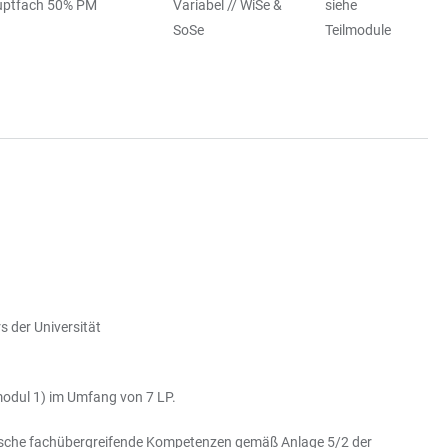
ptfach 50% PM
Variabel // WiSe &
siehe
SoSe
Teilmodule
 der Universität
modul 1) im Umfang von 7 LP.
sche fachübergreifende Kompetenzen gemäß Anlage 5/2 der