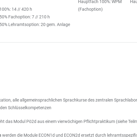
Hauptfach 100%: WPM Hau
100%: 14 // 420 h
(Fachoption)
50% Fachoption: 7 // 210 h
50% Lehramtsoption: 20 gem. Anlage
ion, alle allgemeinsprachlichen Sprachkurse des zentralen Sprachlabors
rgreifenden Schlüsselkompetenzen
eht das Modul Pö2d aus einem vierwöchigen Pflichtpraktikum (siehe Teil
n
werden die Module ECON1d und ECON2d ersetzt durch lehramtsspezifi