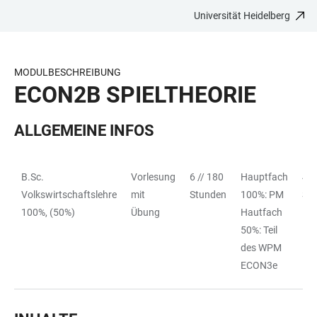
Universität Heidelberg
ZUM
HAUPTNAVIGATION
WEBSEITENSUCHE
LINKS
HAUPTINHALT
ÖFFNEN
ÖFFNEN
ZUR
BARRIEREFREIHEIT
MODULBESCHREIBUNG
ECON2B SPIELTHEORIE
ALLGEMEINE INFOS
B.Sc.
Vorlesung
6 // 180
Hauptfach
4//
TABELLE
Volkswirtschaftslehre
mit
Stunden
100%: PM
So
100%, (50%)
Übung
Hautfach
50%: Teil
des WPM
ECON3e