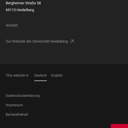
Bergheimer Straße 58
69115 Heidelberg
Anfahrt
Zur Website der Universität Heidelberg
This website in
Deutsch
English
SPRACHEN
FOOTER
Datenschutzerklärung
LEGAL
Impressum
Barrierefreiheit