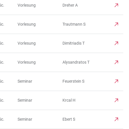
Sc.
Vorlesung
Dreher A
Sc.
Vorlesung
Trautmann S
Sc.
Vorlesung
Dimitriadis T
Sc.
Vorlesung
Alysandratos T
Sc.
Seminar
Feuerstein S
Sc.
Seminar
Krcal H
Sc.
Seminar
Ebert S