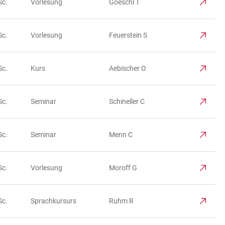
Sc.
Vorlesung
Goeschl T
Sc.
Vorlesung
Feuerstein S
Sc.
Kurs
Aebischer O
Sc.
Seminar
Schineller C
Sc.
Seminar
Menn C
Sc.
Vorlesung
Moroff G
Sc.
Sprachkursurs
Ruhm R