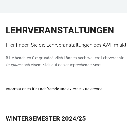
ZUM
HAUPTNAVIGATION
WEBSEITENSUCHE
LINKS
HAUPTINHALT
ÖFFNEN
ÖFFNEN
ZUR
LEHRVERANSTALTUNGEN
BARRIEREFREIHEIT
Hier finden Sie die Lehrveranstaltungen des AWI im ak
Bitte beachten Sie: grundsätzlich können noch weitere Lehrveranstaltu
Studium
nach einem Klick auf das entsprechende Modul.
Informationen für Fachfremde und externe Studierende
WINTERSEMESTER 2024/25