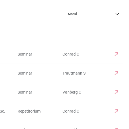
Modul
Seminar
Conrad C
Seminar
Trautmann S
Seminar
Vanberg C
Sc.
Repetitorium
Conrad C