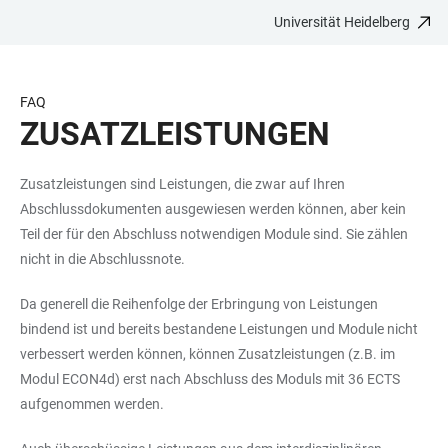
Universität Heidelberg
ZUM
HAUPTNAVIGATION
WEBSEITENSUCHE
LINKS
HAUPTINHALT
ÖFFNEN
ÖFFNEN
ZUR
BARRIEREFREIHEIT
FAQ
ZUSATZLEISTUNGEN
Zusatzleistungen sind Leistungen, die zwar auf Ihren
Abschlussdokumenten ausgewiesen werden können, aber kein
Teil der für den Abschluss notwendigen Module sind. Sie zählen
nicht in die Abschlussnote.
Da generell die Reihenfolge der Erbringung von Leistungen
bindend ist und bereits bestandene Leistungen und Module nicht
verbessert werden können, können Zusatzleistungen (z.B. im
Modul ECON4d) erst nach Abschluss des Moduls mit 36 ECTS
aufgenommen werden.