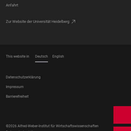
Anfahrt
Zur Website der Universität Heidelberg
This website in
Deutsch
English
SPRACHEN
FOOTER
Datenschutzerklärung
LEGAL
Impressum
Barrierefreiheit
FOOTER
SOCIAL
MEDIA
©2026 Alfred-Weber-Institut für Wirtschaftswissenschaften