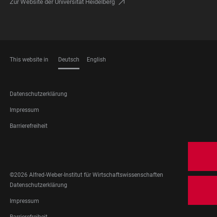
Zur Website der Universität Heidelberg
This website in
Deutsch
English
SPRACHEN
FOOTER
Datenschutzerklärung
LEGAL
Impressum
Barrierefreiheit
FOOTER
SOCIAL
MEDIA
©2026 Alfred-Weber-Institut für Wirtschaftswissenschaften
FOOTER
Datenschutzerklärung
LEGAL
Impressum
Barrierefreiheit