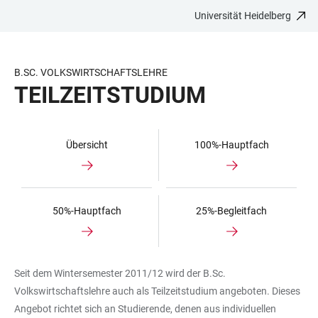
Universität Heidelberg
ZUM
HAUPTNAVIGATION
WEBSEITENSUCHE
LINKS
HAUPTINHALT
ÖFFNEN
ÖFFNEN
ZUR
BARRIEREFREIHEIT
B.SC. VOLKSWIRTSCHAFTSLEHRE
TEILZEITSTUDIUM
Übersicht
100%-Hauptfach
50%-Hauptfach
25%-Begleitfach
Seit dem Wintersemester 2011/12 wird der B.Sc.
Volkswirtschaftslehre auch als Teilzeitstudium angeboten. Dieses
Angebot richtet sich an Studierende, denen aus individuellen