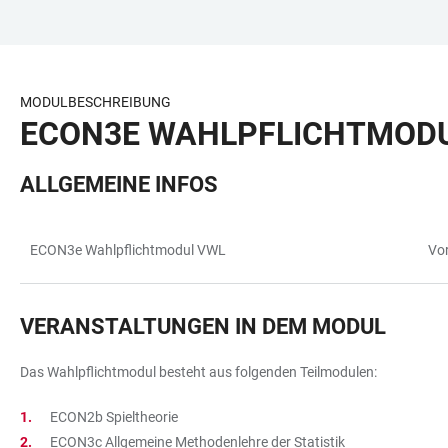
ZUM
HAUPTNAVIGATION
WEBSEITENSUCHE
LINKS
HAUPTINHALT
ÖFFNEN
ÖFFNEN
ZUR
BARRIEREFREIHEIT
MODULBESCHREIBUNG
ECON3E WAHLPFLICHTMOD
ALLGEMEINE INFOS
ECON3e Wahlpflichtmodul VWL
Vo
TABELLE
VERANSTALTUNGEN IN DEM MODUL
Das Wahlpflichtmodul besteht aus folgenden Teilmodulen:
ECON2b Spieltheorie
ECON3c Allgemeine Methodenlehre der Statistik