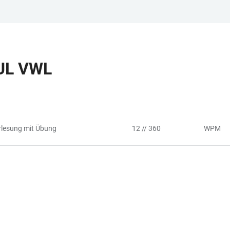
UL VWL
rlesung mit Übung
12 // 360
WPM