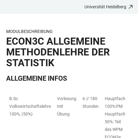
Universität Heidelberg
ZUM
HAUPTNAVIGATION
WEBSEITENSUCHE
LINKS
HAUPTINHALT
ÖFFNEN
ÖFFNEN
ZUR
BARRIEREFREIHEIT
MODULBESCHREIBUNG
ECON3C ALLGEMEINE
METHODENLEHRE DER
STATISTIK
ALLGEMEINE INFOS
B.Sc.
Vorlesung
6 // 180
Hauptfach
4 //
TABELLE
Volkswirtschaftslehre
mit
Stunden
100%:PM
Wi
100%, (50%)
Übung
Hauptfach
50%: Teil
des WPM
ECON3e