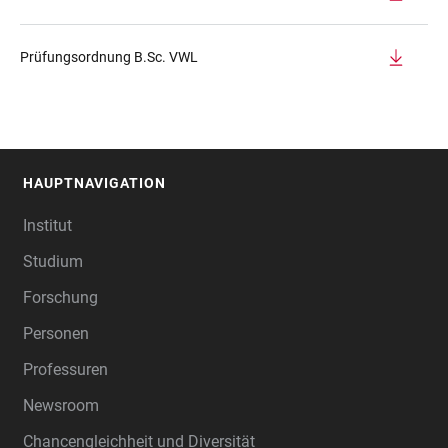
Prüfungsordnung B.Sc. VWL
HAUPTNAVIGATION
FOOTER
Institut
Studium
Forschung
Personen
Professuren
Newsroom
Chancengleichheit und Diversität