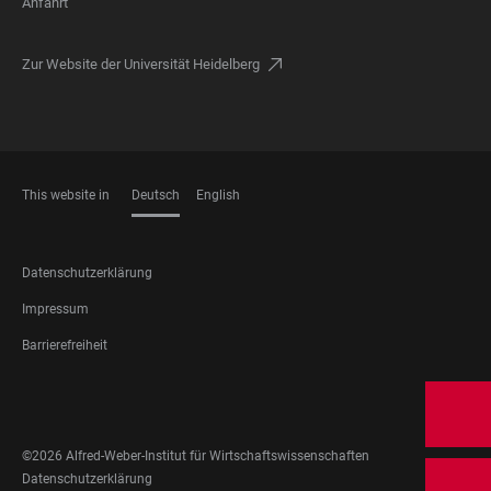
Anfahrt
Zur Website der Universität Heidelberg
This website in
Deutsch
English
SPRACHEN
FOOTER
Datenschutzerklärung
LEGAL
Impressum
Barrierefreiheit
FOOTER
SOCIAL
MEDIA
©2026 Alfred-Weber-Institut für Wirtschaftswissenschaften
FOOTER
Datenschutzerklärung