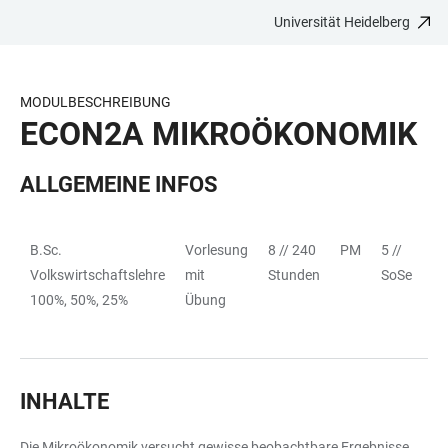
Universität Heidelberg
ZUM
HAUPTNAVIGATION
WEBSEITENSUCHE
LINKS
HAUPTINHALT
ÖFFNEN
ÖFFNEN
ZUR
BARRIEREFREIHEIT
MODULBESCHREIBUNG
ECON2A MIKROÖKONOMIK
ALLGEMEINE INFOS
B.Sc.
Vorlesung
8 // 240
PM
5 //
Vo
TABELLE
Volkswirtschaftslehre
mit
Stunden
SoSe
Mi
100%, 50%, 25%
Übung
Üb
Vo
INHALTE
Die Mikroökonomik versucht gewisse beobachtbare Ergebnisse