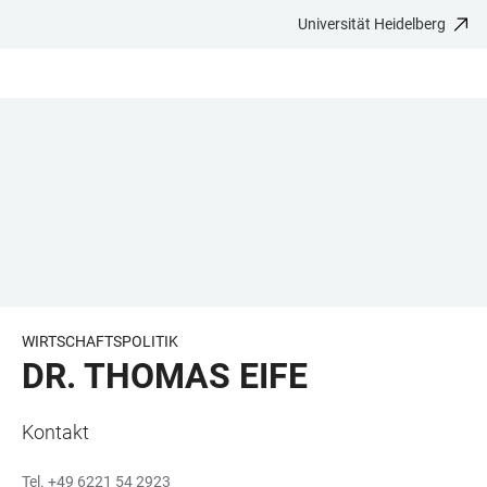
Universität Heidelberg
ZUM
HAUPTNAVIGATION
WEBSEITENSUCHE
LINKS
HAUPTINHALT
ÖFFNEN
ÖFFNEN
ZUR
BARRIEREFREIHEIT
WIRTSCHAFTSPOLITIK
DR. THOMAS EIFE
Kontakt
Tel. +49 6221 54 2923