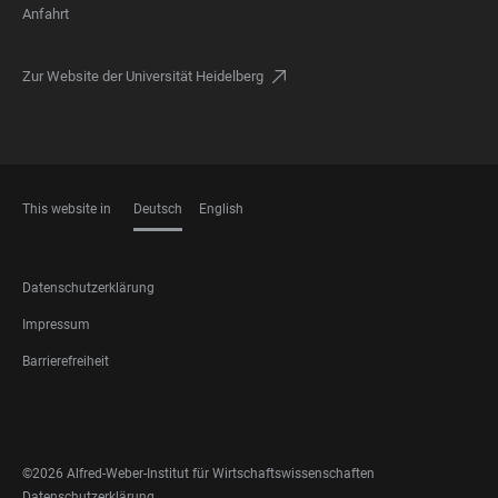
Anfahrt
Zur Website der Universität Heidelberg
This website in
Deutsch
English
SPRACHEN
FOOTER
Datenschutzerklärung
LEGAL
Impressum
Barrierefreiheit
FOOTER
SOCIAL
MEDIA
©2026 Alfred-Weber-Institut für Wirtschaftswissenschaften
Datenschutzerklärung