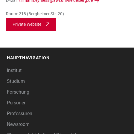
E-Mail:
tillmann.eymess@awi.uni-heidelberg.de
Raum: 218 (Bergheimer Str. 20)
Private Website
HAUPTNAVIGATION
FOOTER
Institut
Studium
Forschung
Personen
Professuren
Newsroom