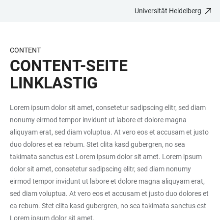
Universität Heidelberg
ZUM
HAUPTNAVIGATION
WEBSEITENSUCHE
LINKS
HAUPTINHALT
ÖFFNEN
ÖFFNEN
ZUR
BARRIEREFREIHEIT
CONTENT
CONTENT-SEITE
LINKLASTIG
Lorem ipsum dolor sit amet, consetetur sadipscing elitr, sed diam
nonumy eirmod tempor invidunt ut labore et dolore magna
aliquyam erat, sed diam voluptua. At vero eos et accusam et justo
duo dolores et ea rebum. Stet clita kasd gubergren, no sea
takimata sanctus est Lorem ipsum dolor sit amet. Lorem ipsum
dolor sit amet, consetetur sadipscing elitr, sed diam nonumy
eirmod tempor invidunt ut labore et dolore magna aliquyam erat,
sed diam voluptua. At vero eos et accusam et justo duo dolores et
ea rebum. Stet clita kasd gubergren, no sea takimata sanctus est
Lorem ipsum dolor sit amet.