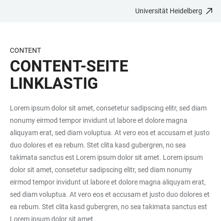
Universität Heidelberg
ZUM
HAUPTNAVIGATION
WEBSEITENSUCHE
LINKS
HAUPTINHALT
ÖFFNEN
ÖFFNEN
ZUR
BARRIEREFREIHEIT
CONTENT
CONTENT-SEITE
LINKLASTIG
Lorem ipsum dolor sit amet, consetetur sadipscing elitr, sed diam
nonumy eirmod tempor invidunt ut labore et dolore magna
aliquyam erat, sed diam voluptua. At vero eos et accusam et justo
duo dolores et ea rebum. Stet clita kasd gubergren, no sea
takimata sanctus est Lorem ipsum dolor sit amet. Lorem ipsum
dolor sit amet, consetetur sadipscing elitr, sed diam nonumy
eirmod tempor invidunt ut labore et dolore magna aliquyam erat,
sed diam voluptua. At vero eos et accusam et justo duo dolores et
ea rebum. Stet clita kasd gubergren, no sea takimata sanctus est
Lorem ipsum dolor sit amet.