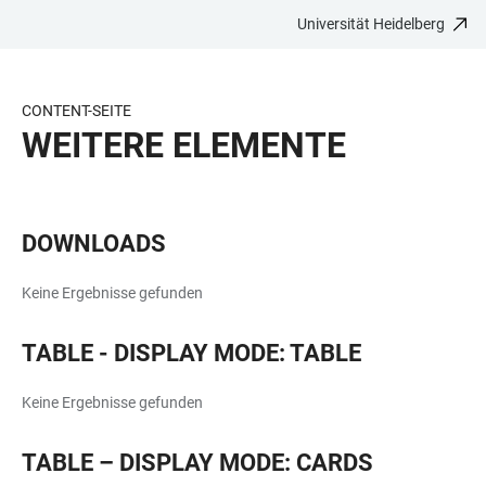
Universität Heidelberg
ZUM
HAUPTNAVIGATION
WEBSEITENSUCHE
LINKS
HAUPTINHALT
ÖFFNEN
ÖFFNEN
ZUR
BARRIEREFREIHEIT
CONTENT-SEITE
WEITERE ELEMENTE
DOWNLOADS
Keine Ergebnisse gefunden
TABLE - DISPLAY MODE: TABLE
Keine Ergebnisse gefunden
TABLE – DISPLAY MODE: CARDS