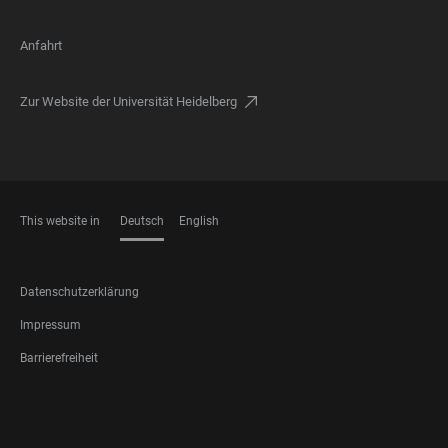
Anfahrt
Zur Website der Universität Heidelberg
This website in
Deutsch
English
SPRACHEN
FOOTER
Datenschutzerklärung
LEGAL
Impressum
Barrierefreiheit
FOOTER
SOCIAL