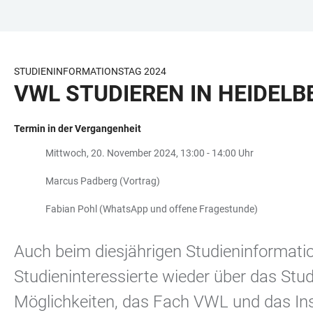
ZUM
HAUPTNAVIGATION
WEBSEITENSUCHE
LINKS
HAUPTINHALT
ÖFFNEN
ÖFFNEN
ZUR
BARRIEREFREIHEIT
STUDIENINFORMATIONSTAG 2024
VWL STUDIEREN IN HEIDELB
Termin in der Vergangenheit
Mittwoch, 20. November 2024, 13:00 - 14:00 Uhr
Marcus Padberg (Vortrag)
Fabian Pohl (WhatsApp und offene Fragestunde)
Auch beim diesjährigen Studieninformati
Studieninteressierte wieder über das Stu
Möglichkeiten, das Fach VWL und das Ins