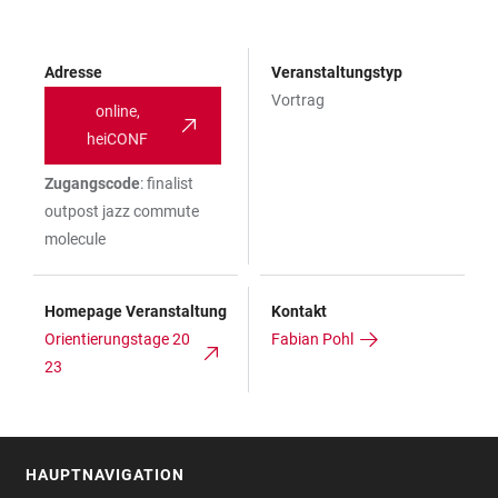
Adresse
Veranstaltungstyp
Vortrag
online,
heiCONF
Zugangscode
: finalist
outpost jazz commute
molecule
Homepage Veranstaltung
Kontakt
Orientierungstage 20
Fabian Pohl
23
HAUPTNAVIGATION
FOOTER