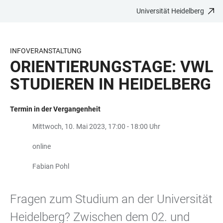
Universität Heidelberg
ZUM
HAUPTNAVIGATION
WEBSEITENSUCHE
LINKS
HAUPTINHALT
ÖFFNEN
ÖFFNEN
ZUR
BARRIEREFREIHEIT
INFOVERANSTALTUNG
ORIENTIERUNGSTAGE: VWL
STUDIEREN IN HEIDELBERG
Termin in der Vergangenheit
Mittwoch, 10. Mai 2023, 17:00 - 18:00 Uhr
online
Fabian Pohl
Fragen zum Studium an der Universität
Heidelberg? Zwischen dem 02. und