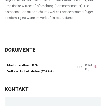
Allgemeine Methodenlehre der Statistik (Wintersemester) oder
Empirische Wirtschaftsforschung (Sommersemester). Die
Kompensation muss nicht im zweiten Fachsemester erfolgen,
sondern irgendwann im Verlauf Ihres Studiums.
DOKUMENTE
(609,8
Modulhandbuch B.Sc.
PDF
KB)
TABELLE
Volkswirtschaftslehre (2022-2)
KONTAKT