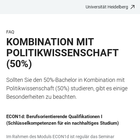
Universität Heidelberg
ZUM
HAUPTNAVIGATION
WEBSEITENSUCHE
LINKS
HAUPTINHALT
ÖFFNEN
ÖFFNEN
ZUR
BARRIEREFREIHEIT
FAQ
KOMBINATION MIT
POLITIKWISSENSCHAFT
(50%)
Sollten Sie den 50%-Bachelor in Kombination mit
Politikwissenschaft (50%) studieren, gibt es einige
Besonderheiten zu beachten.
ECON1d: Berufsorientierende Qualifikationen I
(Schlüsselkompetenzen für ein nachhaltiges Studium)
Im Rahmen des Moduls ECON1d ist regulär das Seminar