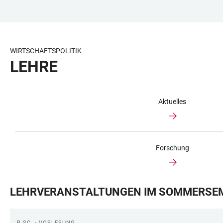
ZUM
HAUPTNAVIGATION
WEBSEITENSUCHE
LINKS
HAUPTINHALT
ÖFFNEN
ÖFFNEN
ZUR
BARRIEREFREIHEIT
WIRTSCHAFTSPOLITIK
LEHRE
Aktuelles
Forschung
LEHRVERANSTALTUNGEN IM SOMMERSEM
B.SC. - VORLESUNG