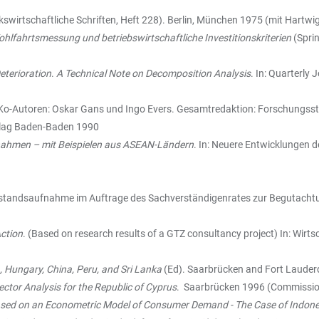
kswirtschaftliche Schriften, Heft 228). Berlin, München 1975 (mit Hartwi
lfahrtsmessung und betriebswirtschaftliche Investitionskriterien
(Spri
eterioration
.
A Technical Note on Decomposition Analysis
. In: Quarterly 
o-Autoren: Oskar Gans und Ingo Evers. Gesamtredaktion: Forschungsstell
erlag Baden-Baden 1990
ßnahmen – mit Beispielen aus ASEAN-Ländern
. In: Neuere Entwicklungen d
Bestandsaufnahme im Auftrage des Sachverständigenrates zur Begutachtu
ction
. (Based on research results of a GTZ consultancy project) In: Wir
, Hungary, China, Peru, and Sri Lanka
(Ed). Saarbrücken and Fort Laude
ctor Analysis for the Republic of Cyprus
. Saarbrücken 1996 (Commissio
ased on an Econometric Model of Consumer Demand - The Case of Indone