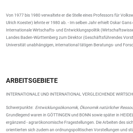
Von 1977 bis 1980 verwaltete er die Stelle eines Professors für Volk
Ulrich Koester) lehnte er 1980 ab. - Im selben Jahr erhielt Oskar Gan
Internationale Wirtschafts- und Entwicklungspolitik (Wirtschaftswiss
Landes Baden-Württemberg zum Direktor (Geschäftsführendes Vorstand
Universität unabhängigen, international tätigen Beratungs- und Forsc
ARBEITSGEBIETE
INTERNATIONALE UND INTERNATIONAL VERGLEICHENDE WIRTSCH
Schwerpunkte:
Entwicklungsökonomik, Ökonomik natürlicher Ressou
Grundlegend waren in GÖTTINGEN und BONN sowie später in HEIDEL
ergänzend - agrarökonomische Fragestellungen. Die Arbeiten des sic
orientierten sich zudem an ordnungspolitischen Vorstellungen und 