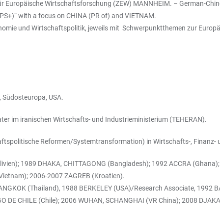
für Europäische Wirtschaftsforschung (ZEW) MANNHEIM. – German-Chine
(MPS+)“ with a focus on CHINA (PR of) and VIETNAM.
omie und Wirtschaftspolitik, jeweils mit Schwerpunktthemen zur Europä
n, Südosteuropa, USA.
ter im iranischen Wirtschafts- und Industrieministerium (TEHERAN).
aftspolitische Reformen/Systemtransformation) in Wirtschafts-, Finanz-
livien); 1989 DHAKA, CHITTAGONG (Bangladesh); 1992 ACCRA (Ghana); 
Vietnam); 2006-2007 ZAGREB (Kroatien).
 BANGKOK (Thailand), 1988 BERKELEY (USA)/Research Associate, 199
GO DE CHILE (Chile); 2006 WUHAN, SCHANGHAI (VR China); 2008 DJAKA