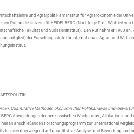
swirtschaftslehre und Agrarpolitik am Institut für Agrarökonomie der Uni
s einen Ruf an die Universität HEIDELBERG (Nachfolge Prof. Winfried von U
enschaftliche Fakultät und Südasieninstitut). Den Ruf nahm er 1980 an. 
smitglied) der Forschungsstelle für Internationale Agrar- und Wirtsch
hungsinstitut.
AFTSPOLITIK.
rcen, Quantitative Methoden
ökonomischer Politikanalyse und -bewertu
BERG Anwendungen der neoklassischen Wachstums-, Allokations- und A
h hieran anschließenden Forschungsprogramm zur „International verglei
stützten sich überwiegend auf quantitative Analyse- und Bewertungsme