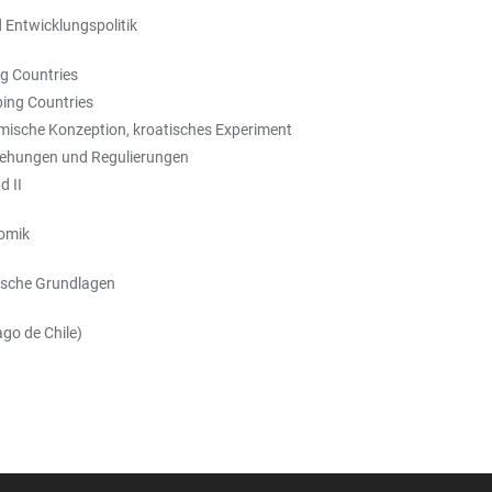
 Entwicklungspolitik
ng Countries
oping Countries
mische Konzeption, kroatisches Experiment
beziehungen und Regulierungen
d II
omik
ische Grundlagen
go de Chile)