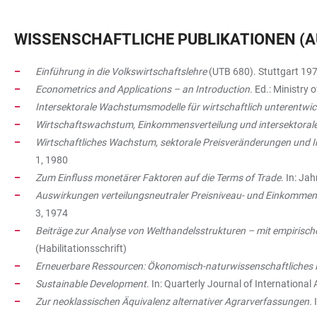
WISSENSCHAFTLICHE PUBLIKATIONEN (
Einführung in die Volkswirtschaftslehre
(UTB 680). Stuttgart 197
Econometrics and Applications – an Introduction.
Ed.: Ministry 
Intersektorale Wachstumsmodelle für wirtschaftlich unterentwi
Wirtschaftswachstum, Einkommensverteilung und intersektorale
Wirtschaftliches Wachstum, sektorale Preisveränderungen und In
1, 1980
Zum Einfluss monetärer Faktoren auf die Terms of Trade
. In: Ja
Auswirkungen verteilungsneutraler Preisniveau- und Einkomme
3, 1974
Beiträge zur Analyse von Welthandelsstrukturen – mit empiris
(Habilitationsschrift)
Erneuerbare Ressourcen: Ökonomisch-naturwissenschaftliches K
Sustainable Development
. In: Quarterly Journal of International 
Zur neoklassischen Äquivalenz alternativer Agrarverfassungen.