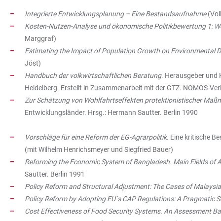
Integrierte Entwicklungsplanung – Eine Bestandsaufnahme
(Vol
Kosten-Nutzen-Analyse und ökonomische Politikbewertung 1: Woh
Marggraf)
Estimating the Impact of Population Growth on Environmental D
Jöst)
Handbuch der volkwirtschaftlichen Beratung
. Herausgeber und K
Heidelberg. Erstellt in Zusammenarbeit mit der GTZ. NOMOS-V
Zur Schätzung von Wohlfahrtseffekten protektionistischer Ma
Entwicklungsländer. Hrsg.: Hermann Sautter. Berlin 1990
Vorschläge für eine Reform der EG-Agrarpolitik.
Eine kritische 
(mit Wilhelm Henrichsmeyer und Siegfried Bauer)
Reforming the Economic System of Bangladesh. Main Fields of A
Sautter. Berlin 1991
Policy Reform and Structural Adjustment: The Cases of Malaysia
Policy Reform by Adopting EU´s CAP Regulations: A Pragmatic Se
Cost Effectiveness of Food Security Systems. An Assessment B