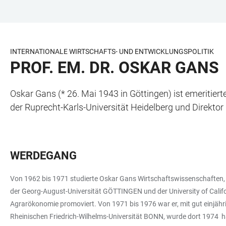
ZUM
HAUPTNAVIGATION
WEBSEITENSUCHE
LINKS
HAUPTINHALT
ÖFFNEN
ÖFFNEN
ZUR
BARRIEREFREIHEIT
INTERNATIONALE WIRTSCHAFTS- UND ENTWICKLUNGSPOLITIK
PROF. EM. DR. OSKAR GANS
Oskar Gans (* 26. Mai 1943 in Göttingen) ist emeritiert
der Ruprecht-Karls-Universität Heidelberg und Direktor 
WERDEGANG
Von 1962 bis 1971 studierte Oskar Gans Wirtschaftswissenschafte
der Georg-August-Universität GÖTTINGEN und der University of Calif
Agrarökonomie promoviert. Von 1971 bis 1976 war er, mit gut einjähr
Rheinischen Friedrich-Wilhelms-Universität BONN, wurde dort 1974 habi