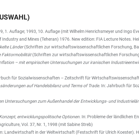
AUSWAHL)
9, 1. Auflage; 1993, 10. Auflage (mit Wilhelm Henrichsmeyer und Ingo E
of Industry and Mines (Teheran) 1976. New edition: FIA Lecture Notes. He
ckelte Länder
(Schriften zur wirtschaftswissenschaftlichen Forschung, B
 Faktormobilität
(Schriften zur wirtschaftswissenschaftlichen Forschun
flation – mit empirischen Untersuchungen zur iranischen Industrieentw
hrbuch für Sozialwissenschaften – Zeitschrift für Wirtschaftswissenschaf
nsänderungen auf Handelsbilanz und Terms of Trade
. In: Jahrbuch für S
chen Untersuchungen zum Außenhandel der Entwicklungs- und Industrielä
onzept, entwicklungspolitische Optionen
. In: Probleme der ländlichen En
Agriculture, Vol. 37, Nr. 1, 1998 (mit Sabine Streb)
In: Landwirtschaft in der Weltwirtschaft (Festschrift für Ulrich Koester). 