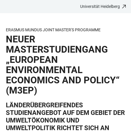
Universität Heidelberg
ZUM
HAUPTNAVIGATION
WEBSEITENSUCHE
LINKS
HAUPTINHALT
ÖFFNEN
ÖFFNEN
ZUR
BARRIEREFREIHEIT
ERASMUS MUNDUS JOINT MASTER'S PROGRAMME
NEUER
MASTERSTUDIENGANG
„EUROPEAN
ENVIRONMENTAL
ECONOMICS AND POLICY“
(M3EP)
LÄNDERÜBERGREIFENDES
STUDIENANGEBOT AUF DEM GEBIET DER
UMWELTÖKONOMIK UND
UMWELTPOLITIK RICHTET SICH AN