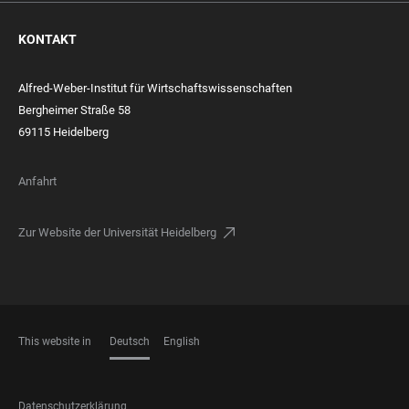
KONTAKT
Alfred-Weber-Institut für Wirtschaftswissenschaften
Bergheimer Straße 58
69115 Heidelberg
Anfahrt
Zur Website der Universität Heidelberg
This website in
Deutsch
English
SPRACHEN
FOOTER
Datenschutzerklärung