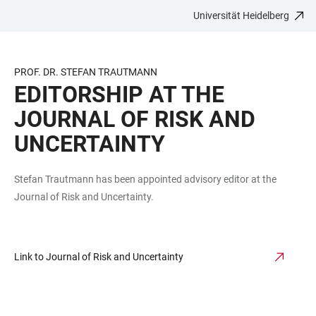
Universität Heidelberg
ZUM
HAUPTNAVIGATION
WEBSEITENSUCHE
LINKS
HAUPTINHALT
ÖFFNEN
ÖFFNEN
ZUR
BARRIEREFREIHEIT
PROF. DR. STEFAN TRAUTMANN
EDITORSHIP AT THE
JOURNAL OF RISK AND
UNCERTAINTY
Stefan Trautmann has been appointed advisory editor at the
Journal of Risk and Uncertainty.
Link to Journal of Risk and Uncertainty