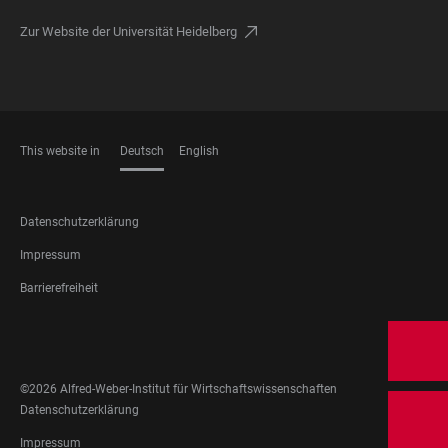
Zur Website der Universität Heidelberg
This website in
Deutsch
English
SPRACHEN
FOOTER
Datenschutzerklärung
LEGAL
Impressum
Barrierefreiheit
FOOTER
SOCIAL
MEDIA
©2026 Alfred-Weber-Institut für Wirtschaftswissenschaften
FOOTER
Datenschutzerklärung
LEGAL
Impressum