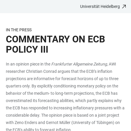
Universität Heidelberg
ZUM
HAUPTNAVIGATION
WEBSEITENSUCHE
LINKS
HAUPTINHALT
ÖFFNEN
ÖFFNEN
ZUR
BARRIEREFREIHEIT
IN THE PRESS
COMMENTARY ON ECB
POLICY III
In an opinion piece in the
Frankfurter Allgemeine Zeitung,
AWI
researcher Christian Conrad argues that the ECB’s inflation
projections are informative for forecast horizons of up to three
quarters only. By explicitly conditioning monetary policy on the
behavior of the medium- to long-term projections, the ECB has
overestimated its forecasting abilities, which partly explains why
the ECB has responded to increasing inflationary pressures with a
considerable delay. The opinion piece is based on a joint project
with Zeno Enders and Gernot Müller (University of Tübingen) on
the ECB's ability to forecast inflation.