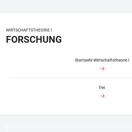
ZUM
HAUPTNAVIGATION
WEBSEITENSUCHE
LINKS
HAUPTINHALT
ÖFFNEN
ÖFFNEN
ZUR
BARRIEREFREIHEIT
WIRTSCHAFTSTHEORIE I
FORSCHUNG
Startseite Wirtschaftstheorie I
frei