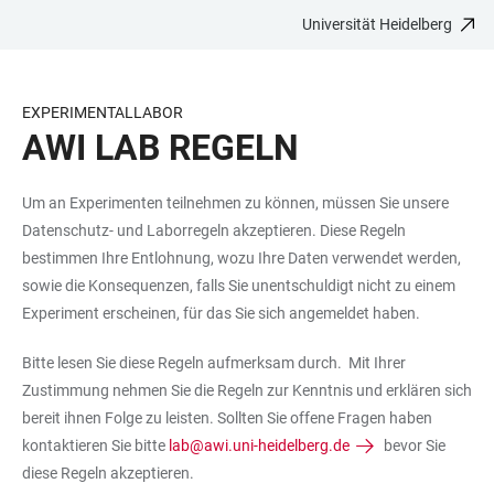
Universität Heidelberg
ZUM
HAUPTNAVIGATION
WEBSEITENSUCHE
LINKS
HAUPTINHALT
ÖFFNEN
ÖFFNEN
ZUR
BARRIEREFREIHEIT
EXPERIMENTALLABOR
AWI LAB REGELN
Um an Experimenten teilnehmen zu können, müssen Sie unsere
Datenschutz- und Laborregeln akzeptieren. Diese Regeln
bestimmen Ihre Entlohnung, wozu Ihre Daten verwendet werden,
sowie die Konsequenzen, falls Sie unentschuldigt nicht zu einem
Experiment erscheinen, für das Sie sich angemeldet haben.
Bitte lesen Sie diese Regeln aufmerksam durch. Mit Ihrer
Zustimmung nehmen Sie die Regeln zur Kenntnis und erklären sich
bereit ihnen Folge zu leisten. Sollten Sie offene Fragen haben
kontaktieren Sie bitte
lab@awi.uni-heidelberg.de
bevor Sie
diese Regeln akzeptieren.