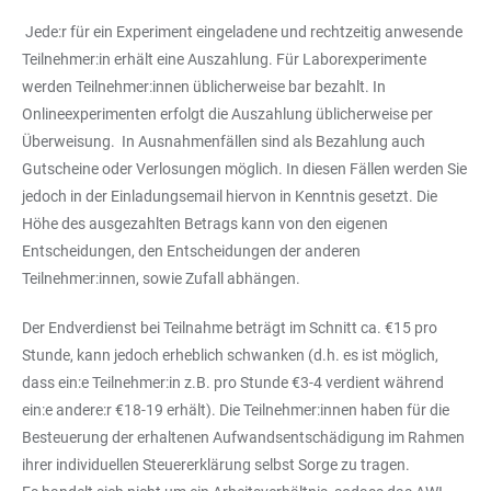
Jede:r für ein Experiment eingeladene und rechtzeitig anwesende
Teilnehmer:in erhält eine Auszahlung. Für Laborexperimente
werden Teilnehmer:innen üblicherweise bar bezahlt. In
Onlineexperimenten erfolgt die Auszahlung üblicherweise per
Überweisung. In Ausnahmenfällen sind als Bezahlung auch
Gutscheine oder Verlosungen möglich. In diesen Fällen werden Sie
jedoch in der Einladungsemail hiervon in Kenntnis gesetzt. Die
Höhe des ausgezahlten Betrags kann von den eigenen
Entscheidungen, den Entscheidungen der anderen
Teilnehmer:innen, sowie Zufall abhängen.
Der Endverdienst bei Teilnahme beträgt im Schnitt ca. €15 pro
Stunde, kann jedoch erheblich schwanken (d.h. es ist möglich,
dass ein:e Teilnehmer:in z.B. pro Stunde €3-4 verdient während
ein:e andere:r €18-19 erhält). Die Teilnehmer:innen haben für die
Besteuerung der erhaltenen Aufwandsentschädigung im Rahmen
ihrer individuellen Steuererklärung selbst Sorge zu tragen.