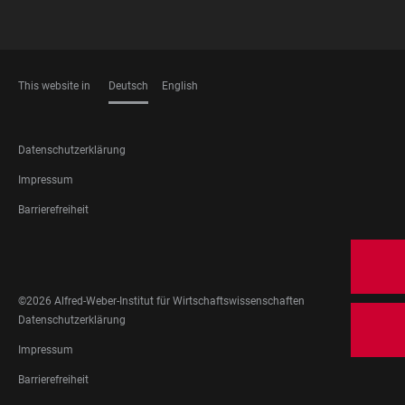
This website in
Deutsch
English
SPRACHEN
FOOTER
Datenschutzerklärung
LEGAL
Impressum
Barrierefreiheit
FOOTER
SOCIAL
MEDIA
©2026 Alfred-Weber-Institut für Wirtschaftswissenschaften
FOOTER
Datenschutzerklärung
LEGAL
Impressum
Barrierefreiheit