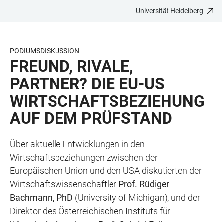
Universität Heidelberg
ZUM
HAUPTNAVIGATION
WEBSEITENSUCHE
LINKS
HAUPTINHALT
ÖFFNEN
ÖFFNEN
ZUR
BARRIEREFREIHEIT
PODIUMSDISKUSSION
FREUND, RIVALE,
PARTNER? DIE EU-US
WIRTSCHAFTSBEZIEHUNG
AUF DEM PRÜFSTAND
Über aktuelle Entwicklungen in den
Wirtschaftsbeziehungen zwischen der
Europäischen Union und den USA diskutierten der
Wirtschaftswissenschaftler
Prof. Rüdiger
Bachmann, PhD
(University of Michigan), und der
Direktor des Österreichischen Instituts für