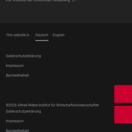
This website in
Deutsch
English
SPRACHEN
FOOTER
Datenschutzerklärung
LEGAL
Impressum
Barrierefreiheit
FOOTER
SOCIAL
MEDIA
©2026 Alfred-Weber-Institut für Wirtschaftswissenschaften
FOOTER
Datenschutzerklärung
LEGAL
Impressum
Barrierefreiheit