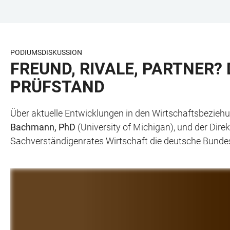
ZUM
HAUPTNAVIGATION
WEBSEITENSUCHE
LINKS
HAUPTINHALT
ÖFFNEN
ÖFFNEN
ZUR
BARRIEREFREIHEIT
PODIUMSDISKUSSION
FREUND, RIVALE, PARTNER?
PRÜFSTAND
Über aktuelle Entwicklungen in den Wirtschaftsbezieh
Bachmann, PhD
(University of Michigan), und der Dire
Sachverständigenrates Wirtschaft die deutsche Bundesre